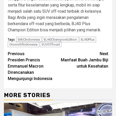
serta fitur keselamatan yang lengkap, mobil ini siap
menjadi salah satu SUV off-road terbaik di kelasnya.
Bagi Anda yang ingin merasakan pengalaman
berkendara off-road yang berbeda, BJ40 Plus
Champion Edition bisa menjadi pilihan yang menarik.
BAICIndonesia
BJ40ChampionEdition
BJ40Plus
Tags:
OtomotifIndonesia
SUVOffroad
Continue
Previous
Next
Presiden Prancis
Manfaat Buah Jambu Biji
Reading
Emmanuel Macron
untuk Kesehatan
Direncanakan
Mengunjungi Indonesia
MORE STORIES