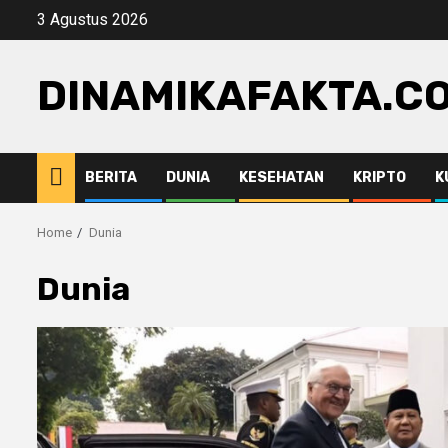
Skip
3 Agustus 2026
to
content
DINAMIKAFAKTA.C
BERITA
DUNIA
KESEHATAN
KRIPTO
K
Home
Dunia
Dunia