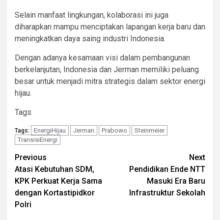
Selain manfaat lingkungan, kolaborasi ini juga
diharapkan mampu menciptakan lapangan kerja baru dan
meningkatkan daya saing industri Indonesia.
Dengan adanya kesamaan visi dalam pembangunan
berkelanjutan, Indonesia dan Jerman memiliki peluang
besar untuk menjadi mitra strategis dalam sektor energi
hijau.
Tags
EnergiHijau
Jerman
Prabowo
Steinmeier
Tags:
TransisiEnergi
Continue
Previous
Next
Atasi Kebutuhan SDM,
Pendidikan Ende NTT
Reading
KPK Perkuat Kerja Sama
Masuki Era Baru
dengan Kortastipidkor
Infrastruktur Sekolah
Polri