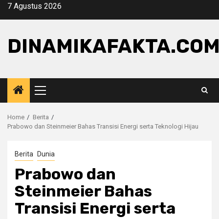
Skip
7 Agustus 2026
to
content
DINAMIKAFAKTA.CO
Primary
Menu
Home
Berita
Prabowo dan Steinmeier Bahas Transisi Energi serta Teknologi Hijau
Berita
Dunia
Prabowo dan
Steinmeier Bahas
Transisi Energi serta