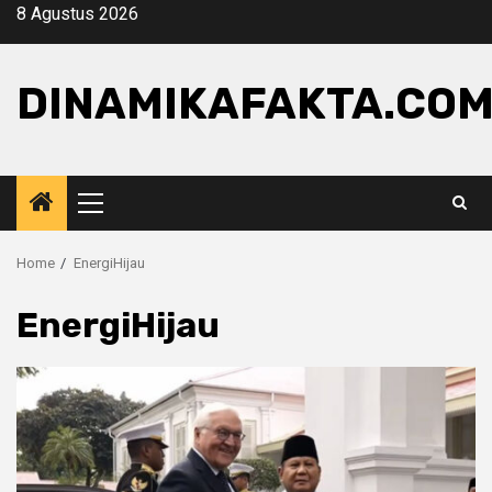
Skip
8 Agustus 2026
to
content
DINAMIKAFAKTA.CO
Primary
Menu
Home
EnergiHijau
EnergiHijau