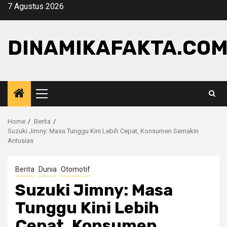
Skip
7 Agustus 2026
to
content
DINAMIKAFAKTA.CO
Primary
Menu
Home
Berita
Suzuki Jimny: Masa Tunggu Kini Lebih Cepat, Konsumen Semakin
Antusias
Berita
Dunia
Otomotif
Suzuki Jimny: Masa
Tunggu Kini Lebih
Cepat, Konsumen