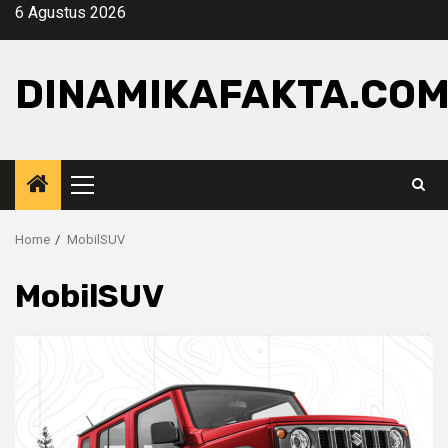
Skip
6 Agustus 2026
to
content
DINAMIKAFAKTA.CO
Primary
Menu
Home
MobilSUV
MobilSUV