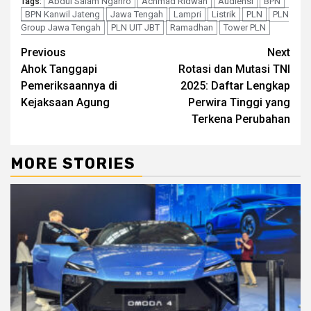
Abdul Salam Nganro
Achmad Ridwan
Audiensi
BPN
Tags:
BPN Kanwil Jateng
Jawa Tengah
Lampri
Listrik
PLN
PLN
Group Jawa Tengah
PLN UIT JBT
Ramadhan
Tower PLN
Continue
Previous
Next
Ahok Tanggapi
Rotasi dan Mutasi TNI
Reading
Pemeriksaannya di
2025: Daftar Lengkap
Kejaksaan Agung
Perwira Tinggi yang
Terkena Perubahan
MORE STORIES