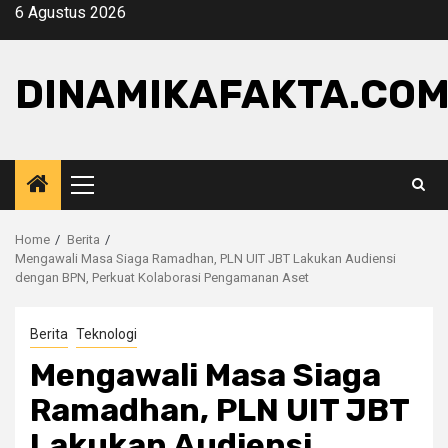
Skip
6 Agustus 2026
to
content
DINAMIKAFAKTA.CO
Primary
Menu
Home
Berita
Mengawali Masa Siaga Ramadhan, PLN UIT JBT Lakukan Audiensi
dengan BPN, Perkuat Kolaborasi Pengamanan Aset
Berita
Teknologi
Mengawali Masa Siaga
Ramadhan, PLN UIT JBT
Lakukan Audiensi