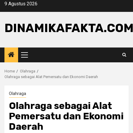
Skip
9 Agustus 2026
to
content
DINAMIKAFAKTA.CO
Primary
Menu
Home
Olahraga
Olahraga sebagai Alat Pemersatu dan Ekonomi Daerah
Olahraga
Olahraga sebagai Alat
Pemersatu dan Ekonomi
Daerah