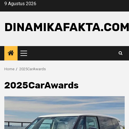
Skip
9 Agustus 2026
to
content
DINAMIKAFAKTA.CO
Primary
Menu
Home
2025CarAwards
2025CarAwards