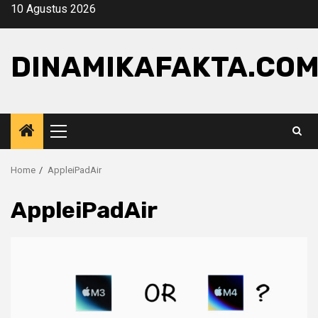
Skip
10 Agustus 2026
to
content
DINAMIKAFAKTA.CO
Primary
Menu
Home
AppleiPadAir
AppleiPadAir