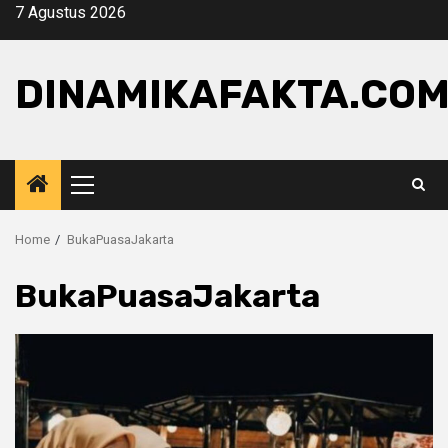
Skip
7 Agustus 2026
to
content
DINAMIKAFAKTA.CO
Primary
Menu
Home
BukaPuasaJakarta
BukaPuasaJakarta