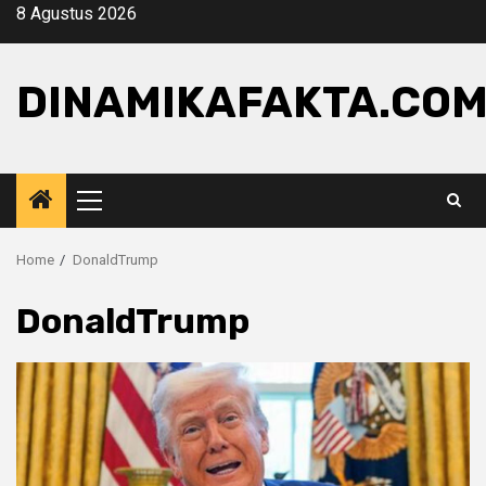
Skip
8 Agustus 2026
to
content
DINAMIKAFAKTA.CO
Primary
Menu
Home
DonaldTrump
DonaldTrump