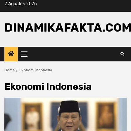
Skip
7 Agustus 2026
to
content
DINAMIKAFAKTA.CO
Primary
Menu
Home
Ekonomi Indonesia
Ekonomi Indonesia