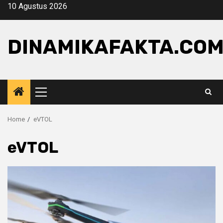
Skip
10 Agustus 2026
to
content
DINAMIKAFAKTA.CO
Primary
Menu
Home
eVTOL
eVTOL