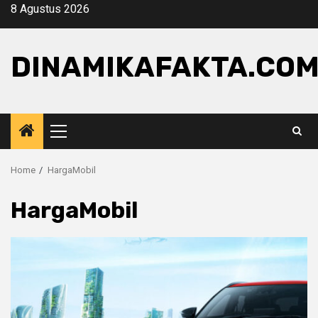
Skip
8 Agustus 2026
to
content
DINAMIKAFAKTA.CO
Primary
Menu
Home
HargaMobil
HargaMobil