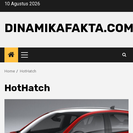
Skip
10 Agustus 2026
to
content
DINAMIKAFAKTA.CO
Primary
Menu
Home
HotHatch
HotHatch