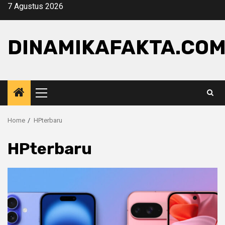
Skip
7 Agustus 2026
to
content
DINAMIKAFAKTA.CO
Primary
Menu
Home
HPterbaru
HPterbaru