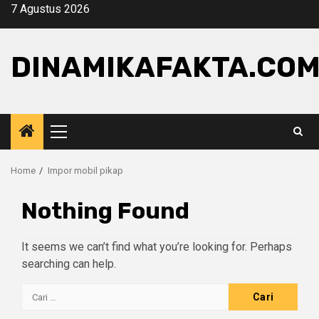
Skip
7 Agustus 2026
to
content
DINAMIKAFAKTA.CO
Primary
Menu
Home
Impor mobil pikap
Nothing Found
It seems we can’t find what you’re looking for. Perhaps
searching can help.
Cari
untuk: