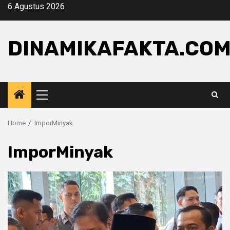
Skip
6 Agustus 2026
to
content
DINAMIKAFAKTA.CO
Primary
Menu
Home
ImporMinyak
ImporMinyak