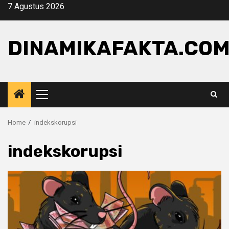
Skip
7 Agustus 2026
to
content
DINAMIKAFAKTA.CO
Primary
Menu
Home
indekskorupsi
indekskorupsi