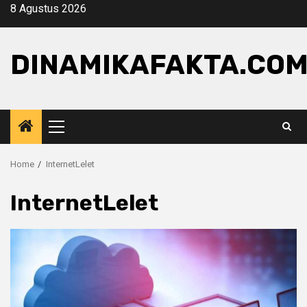
Skip
8 Agustus 2026
to
content
DINAMIKAFAKTA.CO
Primary
Menu
Home
InternetLelet
InternetLelet