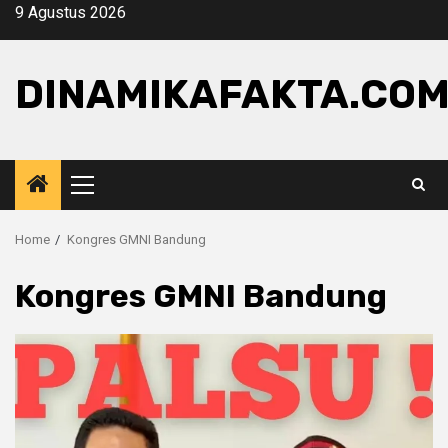
Skip
9 Agustus 2026
to
content
DINAMIKAFAKTA.CO
Primary
Menu
Home
Kongres GMNI Bandung
Kongres GMNI Bandung