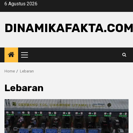
Skip
6 Agustus 2026
to
content
DINAMIKAFAKTA.CO
Primary
Menu
Home
Lebaran
Lebaran