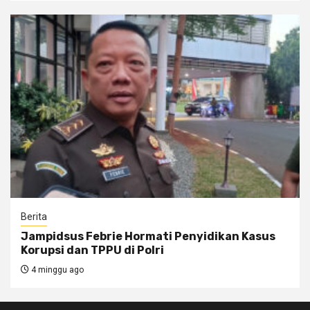
Berita
Jampidsus Febrie Hormati Penyidikan Kasus
Korupsi dan TPPU di Polri
4 minggu ago