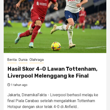
Berita
Dunia
Olahraga
Hasil Skor 4-0 Lawan Tottenham,
Liverpool Melenggang ke Final
1 tahun ago
Jakarta, DinamikaFakta - Liverpool berhasil melaju ke
final Piala Carabao setelah mengalahkan Tottenham
Hotspur dengan skor telak 4-0 di Anfield...