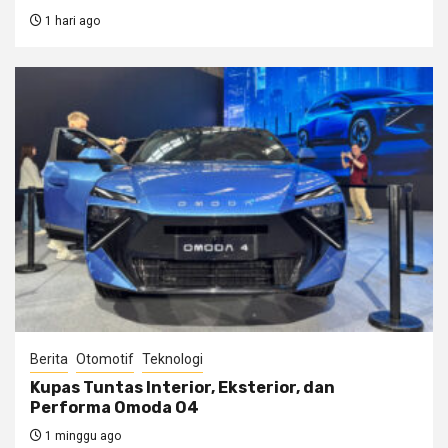
1 hari ago
Berita
Otomotif
Teknologi
Kupas Tuntas Interior, Eksterior, dan
Performa Omoda O4
1 minggu ago