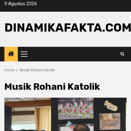
Skip
9 Agustus 2026
to
content
DINAMIKAFAKTA.CO
Primary
Menu
Home
Musik Rohani Katolik
Musik Rohani Katolik