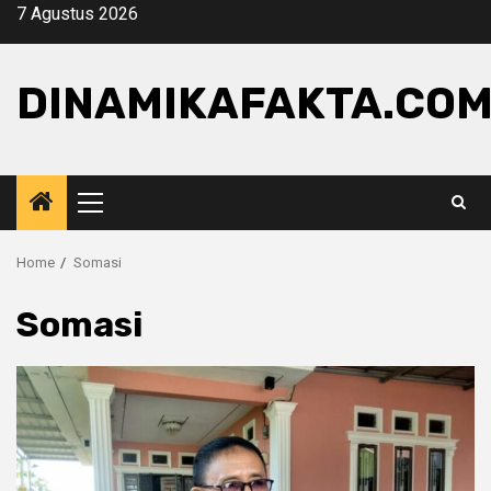
Skip
7 Agustus 2026
to
content
DINAMIKAFAKTA.CO
Primary
Menu
Home
Somasi
Somasi