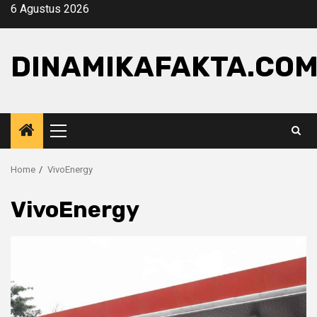
Skip
6 Agustus 2026
to
content
DINAMIKAFAKTA.CO
Primary
Menu
Home
VivoEnergy
VivoEnergy