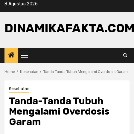
Skip
8 Agustus 2026
to
content
DINAMIKAFAKTA.CO
Primary
Menu
Home
Kesehatan
Tanda-Tanda Tubuh Mengalami Overdosis Garam
Kesehatan
Tanda-Tanda Tubuh
Mengalami Overdosis
Garam