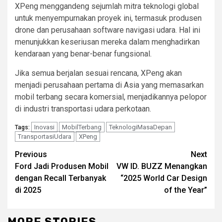
XPeng menggandeng sejumlah mitra teknologi global
untuk menyempurnakan proyek ini, termasuk produsen
drone dan perusahaan software navigasi udara. Hal ini
menunjukkan keseriusan mereka dalam menghadirkan
kendaraan yang benar-benar fungsional.
Jika semua berjalan sesuai rencana, XPeng akan
menjadi perusahaan pertama di Asia yang memasarkan
mobil terbang secara komersial, menjadikannya pelopor
di industri transportasi udara perkotaan.
Inovasi
MobilTerbang
TeknologiMasaDepan
Tags:
TransportasiUdara
XPeng
Continue
Previous
Next
Ford Jadi Produsen Mobil
VW ID. BUZZ Menangkan
Reading
dengan Recall Terbanyak
“2025 World Car Design
di 2025
of the Year”
MORE STORIES