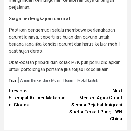
menghindari kemungkinan kehabisan daya di tengah
perjalanan.
Siaga perlengkapan darurat
Pastikan pengemudi selalu membawa perlengkapan
darurat lainnya, seperti jas hujan dan payung untuk
berjaga-jaga jika kondisi darurat dan harus keluar mobil
saat hujan deras.
Obat-obatan pribadi dan kotak P3K pun perlu disiapkan
untuk pertolongan pertama jika terjadi kecelakaan.
Aman Berkendara Musim Hujan
Mobil Listrik
Tags:
Continue
Previous
Next
5 Tempat Kuliner Makanan
Menteri Agus Copot
Reading
di Glodok
Semua Pejabat Imigrasi
Soetta Terkait Pungli WN
China