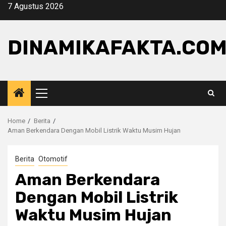
Skip
7 Agustus 2026
to
content
DINAMIKAFAKTA.CO
Primary
Menu
Home
Berita
Aman Berkendara Dengan Mobil Listrik Waktu Musim Hujan
Berita
Otomotif
Aman Berkendara
Dengan Mobil Listrik
Waktu Musim Hujan