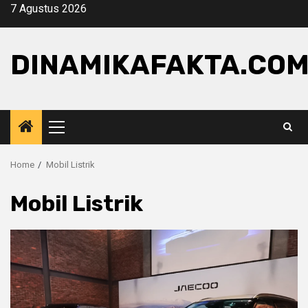
Skip
7 Agustus 2026
to
content
DINAMIKAFAKTA.CO
Primary
Menu
Home
Mobil Listrik
Mobil Listrik