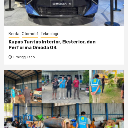
Berita
Otomotif
Teknologi
Kupas Tuntas Interior, Eksterior, dan
Performa Omoda O4
1 minggu ago