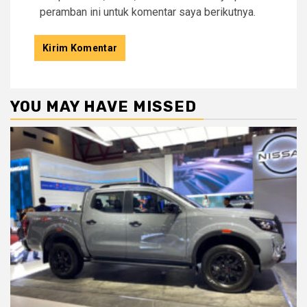
peramban ini untuk komentar saya berikutnya.
YOU MAY HAVE MISSED