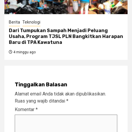
Berita
Teknologi
Dari Tumpukan Sampah Menjadi Peluang
Usaha, Program TJSL PLN Bangkitkan Harapan
Baru di TPA Kawatuna
4 minggu ago
Tinggalkan Balasan
Alamat email Anda tidak akan dipublikasikan.
Ruas yang wajib ditandai
*
Komentar
*