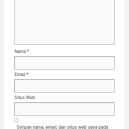
Nama
*
Email
*
Situs Web
Simpan nama, email, dan situs web saya pada