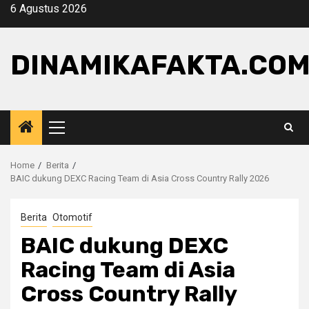
Skip
6 Agustus 2026
to
content
DINAMIKAFAKTA.CO
Primary
Menu
Home
Berita
BAIC dukung DEXC Racing Team di Asia Cross Country Rally 2026
Berita
Otomotif
BAIC dukung DEXC
Racing Team di Asia
Cross Country Rally