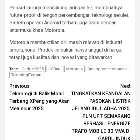
Ponsel ini juga mendukung jaringan 5G, membuatnya
future-proof di tengah perkembangan teknologi seluler.
Sistem operasi Android terbaru juga hadir dengan
antarmuka khas Motorola.
Motorola membuktikan diri masih relevan di industri
smartphone. Produk ini bukan hanya unggul di harga,
tetapi juga kualitas dan inovasi yang ditawarkan.
Gadget2025
HPBaru
Motorola
SmartphoneIndonesia
Tags:
TeknologiTerbaru
Continue
Previous
Next
Teknologi di Balik Mobil
TINGKATKAN KEANDALAN
Reading
Terbang XPeng yang Akan
PASOKAN LISTRIK
Meluncur 2025
JELANG IDUL ADHA 2025,
PLN UPT SEMARANG
BERHASIL ENERGIZE
TRAFO MOBILE 30 MVA DI
GARDU INDUK