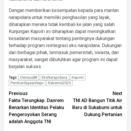
Dengan memberikan kesempatan kepada para mantan
narapidana untuk memiliki penghasilan yang layak,
diharapkan mereka tidak kembali ke jalan yang salah.
Kunjungan Kapolri ini diharapkan dapat meningkatkan
kesadaran masyarakat tentang pentingnya dukungan
terhadap program reintegrasi eks narapidana. Dukungan
dari berbagai pihak, termasuk pemerintah, swasta, dan
masyarakat, sangat dibutuhkan agar program ini dapat
berjalan sukses.
Densus88
EksNarapidana
Kapolri
Tags:
PemberdayaanNapi
Rakernis2025
Continue
Previous
Next
Fakta Terungkap: Danrem
TNI AD Bangun Titik Air
Reading
Benarkan Identitas Pelaku
Baru di Sukabumi untuk
Pengeroyokan Serang
Dukung Pertanian
adalah Anggota TNI