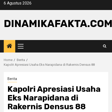
Skip
6 Agustus 2026
to
content
DINAMIKAFAKTA.CO
Primary
Menu
Home
Berita
Kapolri Apresiasi Usaha Eks Narapidana di Rakernis Densus 88
Berita
Kapolri Apresiasi Usaha
Eks Narapidana di
Rakernis Densus 88