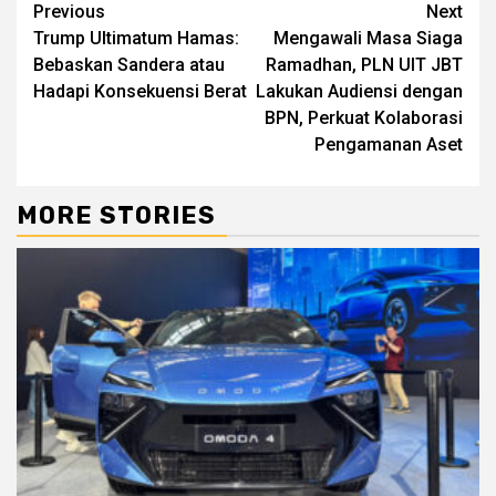
Continue
Previous
Next
Trump Ultimatum Hamas:
Mengawali Masa Siaga
Reading
Bebaskan Sandera atau
Ramadhan, PLN UIT JBT
Hadapi Konsekuensi Berat
Lakukan Audiensi dengan
BPN, Perkuat Kolaborasi
Pengamanan Aset
MORE STORIES