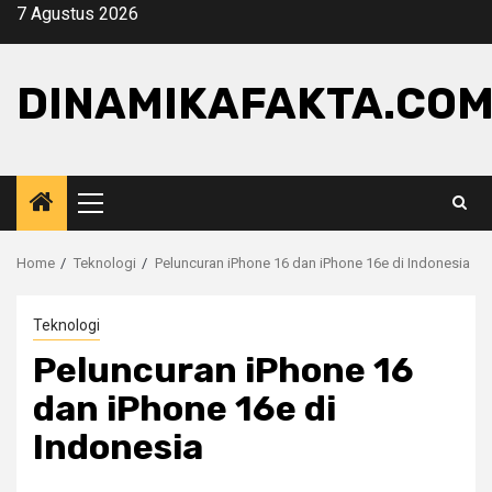
Skip
7 Agustus 2026
to
content
DINAMIKAFAKTA.CO
Primary
Menu
Home
Teknologi
Peluncuran iPhone 16 dan iPhone 16e di Indonesia
Teknologi
Peluncuran iPhone 16
dan iPhone 16e di
Indonesia