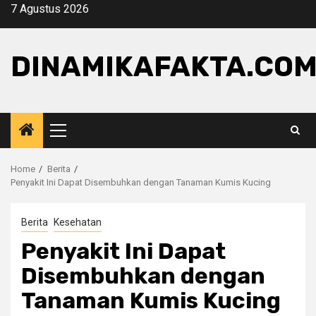
Skip
7 Agustus 2026
to
content
DINAMIKAFAKTA.CO
Primary
Menu
Home
Berita
Penyakit Ini Dapat Disembuhkan dengan Tanaman Kumis Kucing
Berita
Kesehatan
Penyakit Ini Dapat
Disembuhkan dengan
Tanaman Kumis Kucing