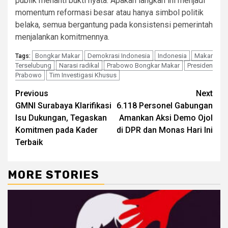
publik menanti bukti nyata. Apakah langkah ini menjadi
momentum reformasi besar atau hanya simbol politik
belaka, semua bergantung pada konsistensi pemerintah
menjalankan komitmennya.
Bongkar Makar
Demokrasi Indonesia
Indonesia
Makar
Tags:
Terselubung
Narasi radikal
Prabowo Bongkar Makar
Presiden
Prabowo
Tim Investigasi Khusus
Continue
Previous
Next
GMNI Surabaya Klarifikasi
6.118 Personel Gabungan
Reading
Isu Dukungan, Tegaskan
Amankan Aksi Demo Ojol
Komitmen pada Kader
di DPR dan Monas Hari Ini
Terbaik
MORE STORIES