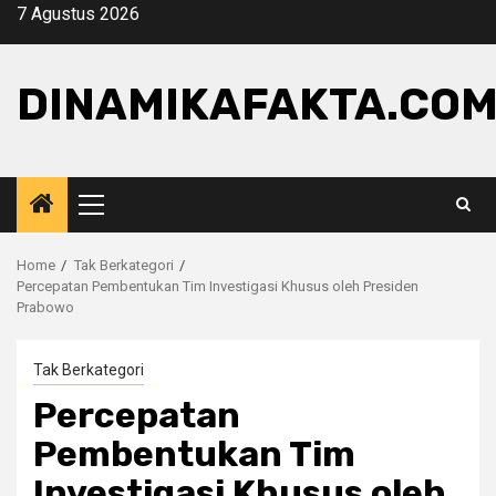
Skip
7 Agustus 2026
to
content
DINAMIKAFAKTA.CO
Primary
Menu
Home
Tak Berkategori
Percepatan Pembentukan Tim Investigasi Khusus oleh Presiden
Prabowo
Tak Berkategori
Percepatan
Pembentukan Tim
Investigasi Khusus oleh