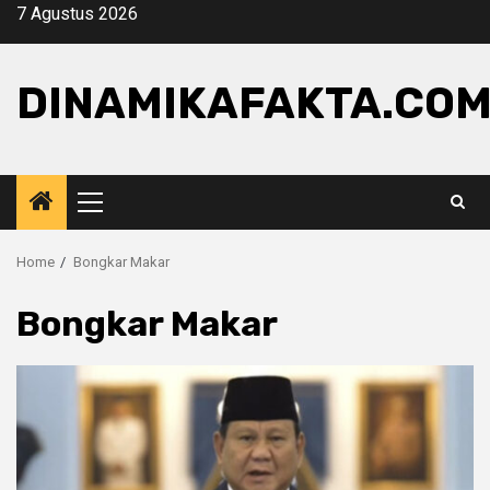
Skip
7 Agustus 2026
to
content
DINAMIKAFAKTA.CO
Primary
Menu
Home
Bongkar Makar
Bongkar Makar