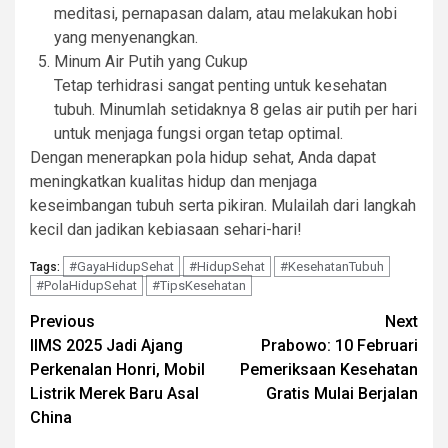
meditasi, pernapasan dalam, atau melakukan hobi
yang menyenangkan.
Minum Air Putih yang Cukup
Tetap terhidrasi sangat penting untuk kesehatan
tubuh. Minumlah setidaknya 8 gelas air putih per hari
untuk menjaga fungsi organ tetap optimal.
Dengan menerapkan pola hidup sehat, Anda dapat
meningkatkan kualitas hidup dan menjaga
keseimbangan tubuh serta pikiran. Mulailah dari langkah
kecil dan jadikan kebiasaan sehari-hari!
#GayaHidupSehat
#HidupSehat
#KesehatanTubuh
Tags:
#PolaHidupSehat
#TipsKesehatan
Continue
Previous
Next
IIMS 2025 Jadi Ajang
Prabowo: 10 Februari
Reading
Perkenalan Honri, Mobil
Pemeriksaan Kesehatan
Listrik Merek Baru Asal
Gratis Mulai Berjalan
China