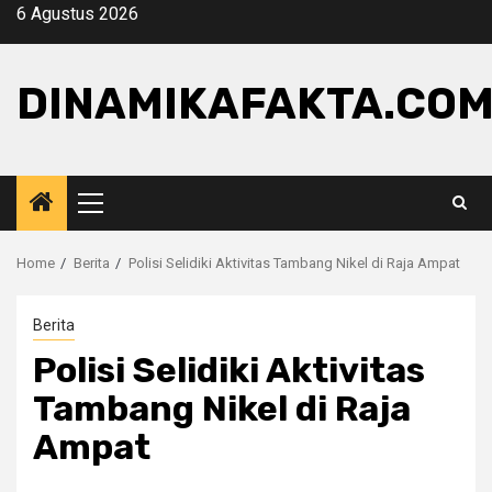
Skip
6 Agustus 2026
to
content
DINAMIKAFAKTA.CO
Primary
Menu
Home
Berita
Polisi Selidiki Aktivitas Tambang Nikel di Raja Ampat
Berita
Polisi Selidiki Aktivitas
Tambang Nikel di Raja
Ampat