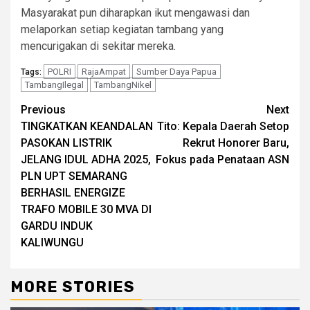
Masyarakat pun diharapkan ikut mengawasi dan
melaporkan setiap kegiatan tambang yang
mencurigakan di sekitar mereka.
POLRI
RajaAmpat
Sumber Daya Papua
Tags:
TambangIlegal
TambangNikel
Continue
Previous
Next
TINGKATKAN KEANDALAN
Tito: Kepala Daerah Setop
Reading
PASOKAN LISTRIK
Rekrut Honorer Baru,
JELANG IDUL ADHA 2025,
Fokus pada Penataan ASN
PLN UPT SEMARANG
BERHASIL ENERGIZE
TRAFO MOBILE 30 MVA DI
GARDU INDUK
KALIWUNGU
MORE STORIES