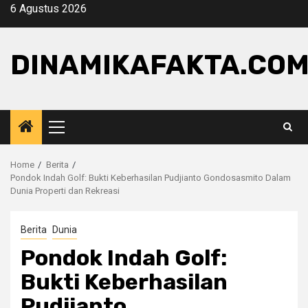
Skip
6 Agustus 2026
to
content
DINAMIKAFAKTA.CO
Primary
Menu
Home
Berita
Pondok Indah Golf: Bukti Keberhasilan Pudjianto Gondosasmito Dalam
Dunia Properti dan Rekreasi
Berita
Dunia
Pondok Indah Golf:
Bukti Keberhasilan
Pudjianto