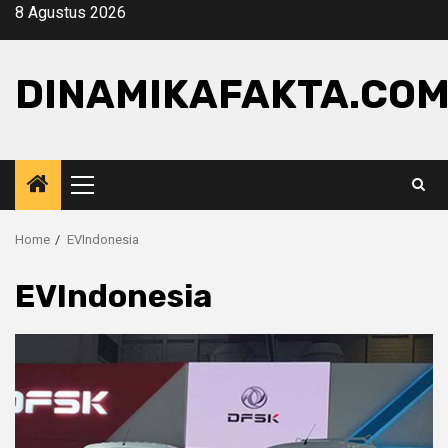
Skip
8 Agustus 2026
to
content
DINAMIKAFAKTA.CO
Primary
Menu
Home
EVIndonesia
EVIndonesia