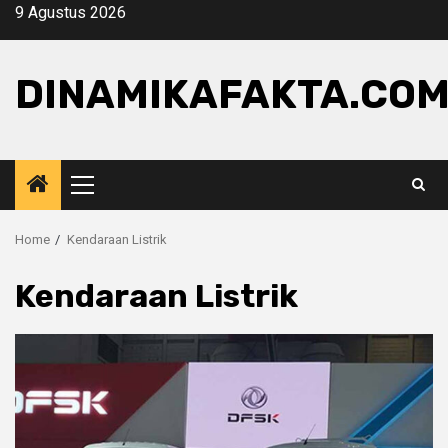
Skip
9 Agustus 2026
to
content
DINAMIKAFAKTA.CO
Primary
Menu
Home
Kendaraan Listrik
Kendaraan Listrik