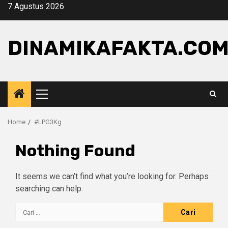
Skip
7 Agustus 2026
to
content
DINAMIKAFAKTA.CO
Primary
Menu
Home
#LPG3Kg
Nothing Found
It seems we can’t find what you’re looking for. Perhaps
searching can help.
Cari
untuk: