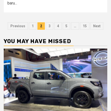
baru...
Paginasi
Previous
1
2
3
4
5
…
15
Next
pos
YOU MAY HAVE MISSED