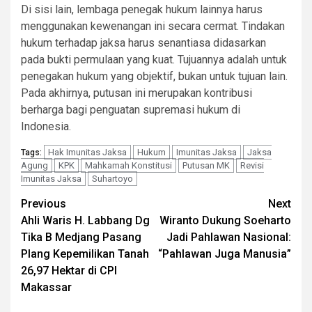
Di sisi lain, lembaga penegak hukum lainnya harus
menggunakan kewenangan ini secara cermat. Tindakan
hukum terhadap jaksa harus senantiasa didasarkan
pada bukti permulaan yang kuat. Tujuannya adalah untuk
penegakan hukum yang objektif, bukan untuk tujuan lain.
Pada akhirnya, putusan ini merupakan kontribusi
berharga bagi penguatan supremasi hukum di
Indonesia.
Hak Imunitas Jaksa
Hukum
Imunitas Jaksa
Jaksa
Tags:
Agung
KPK
Mahkamah Konstitusi
Putusan MK
Revisi
Imunitas Jaksa
Suhartoyo
Continue
Previous
Next
Ahli Waris H. Labbang Dg
Wiranto Dukung Soeharto
Reading
Tika B Medjang Pasang
Jadi Pahlawan Nasional:
Plang Kepemilikan Tanah
“Pahlawan Juga Manusia”
26,97 Hektar di CPI
Makassar