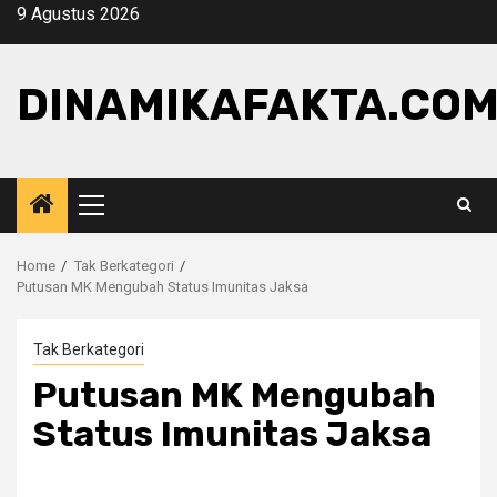
Skip
9 Agustus 2026
to
content
DINAMIKAFAKTA.CO
Primary
Menu
Home
Tak Berkategori
Putusan MK Mengubah Status Imunitas Jaksa
Tak Berkategori
Putusan MK Mengubah
Status Imunitas Jaksa